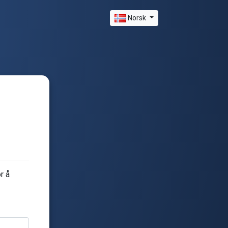
Norsk
r å