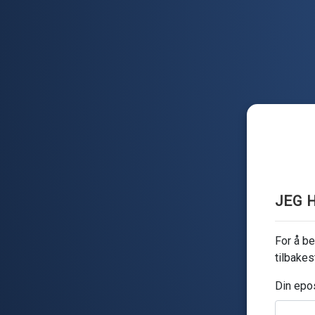
JEG 
For å be
tilbakes
Din epo