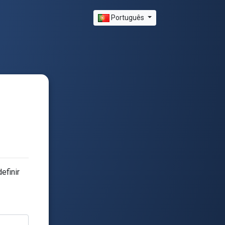
Português
efinir