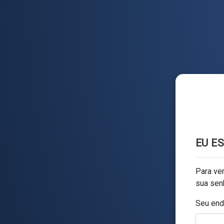
EU E
Para ver
sua sen
Seu end